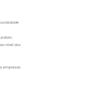
 sociedade
 países;
o nível dos
as empresas.