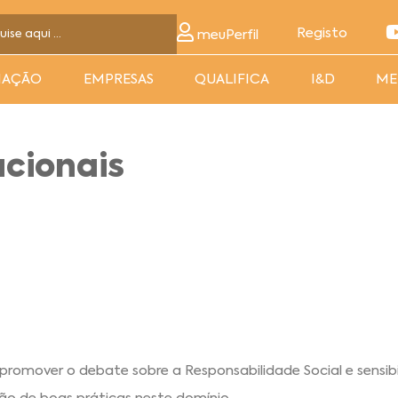
Registo
meuPerfil
MAÇÃO
EMPRESAS
QUALIFICA
I&D
ME
acionais
promover o debate sobre a Responsabilidade Social e sensibi