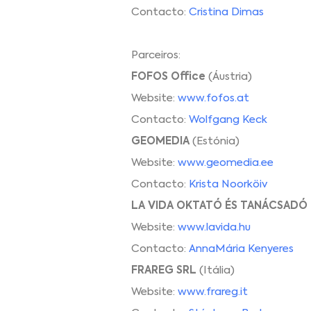
Contacto:
Cristina Dimas
Parceiros:
FOFOS Office
(Áustria)
Website:
www.fofos.at
Contacto:
Wolfgang Keck
GEOMEDIA
(Estónia)
Website:
www.geomedia.ee
Contacto:
Krista Noorköiv
LA VIDA OKTATÓ ÉS TANÁCSADÓ
Website:
www.lavida.hu
Contacto:
AnnaMária Kenyeres
FRAREG SRL
(Itália)
Website:
www.frareg.it