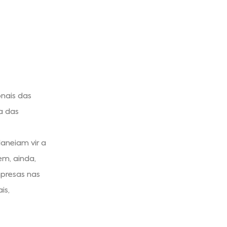
onais das
a das
laneiam vir a
m, ainda,
mpresas nas
is,