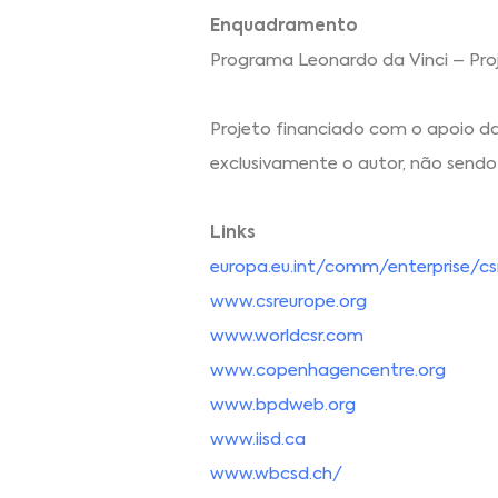
Enquadramento
Programa Leonardo da Vinci – Proj
Projeto financiado com o apoio d
exclusivamente o autor, não sendo 
Links
europa.eu.int/comm/enterprise/c
www.csreurope.org
www.worldcsr.com
www.copenhagencentre.org
www.bpdweb.org
www.iisd.ca
www.wbcsd.ch/