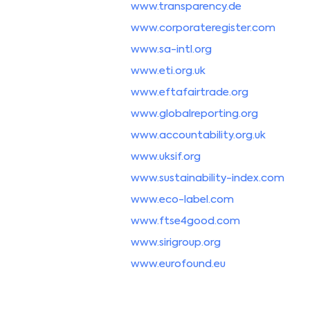
www.transparency.de
www.corporateregister.com
www.sa-intl.org
www.eti.org.uk
www.eftafairtrade.org
www.globalreporting.org
www.accountability.org.uk
www.uksif.org
www.sustainability-index.com
www.eco-label.com
www.ftse4good.com
www.sirigroup.org
www.eurofound.eu