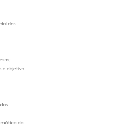
ial das
esas;
 o objetivo
 das
emática da