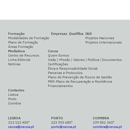
Formação
Empresas
Qualifica
I&D
Modalidades de Formação
Projetos Nacionais
Plano de Formação
Projetos Internacionais
Áreas Formação
Mediateca
Cecoa
Centro de Recursos
Quem Somos
Linha Editorial
Visão | Missão | Valores | Política | Documentos
Notícias
Certificações
Ética e Responsabilidade Social
Parcerias e Protocolos
Plano de Prevenção de Riscos de Gestão
PRR-Plano de Recuperação e Resiliência
Financiamentos
Contactos
Lisboa
Porto
Coimbra
LISBOA
PORTO
COIMBRA
213 112 400*
223 392 680*
239 851 360*
cecoa@cecoa.pt
porto@cecoa.pt
coimbra@cecoa.pt