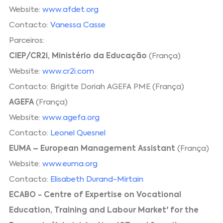
Website:
www.afdet.org
Contacto:
Vanessa Casse
Parceiros:
CIEP/CR2i, Ministério da Educação
(França)
Website:
www.cr2i.com
Contacto: Brigitte Doriah AGEFA PME (França)
AGEFA
(França)
Website:
www.agefa.org
Contacto:
Leonel Quesnel
EUMA – European Management Assistant
(França)
Website:
www.euma.org
Contacto:
Elisabeth Durand-Mirtain
ECABO - Centre of Expertise on Vocational
Education, Training and Labour Market' for the