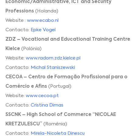
Economic/Administrative, ICT and Security
Professions
(Holanda)
Website :
www.ecabo.nl
Contacto:
Epke Vogel
ZDZ – Vocational and Educational Training Centre
Kielce
(Polónia)
Website:
www.radom.zdz.kielce.pl
Contacto:
Michal Staniszewski
CECOA – Centro de Formação Profissional para o
Comércio e Afins
(Portugal)
Website:
www.cecoa.pt
Contacto:
Cristina Dimas
SSCNK – High School of Commerce “NICOLAE
KRETZULESCU”
(Roménia)
Contacto:
Mirela-Nicoleta Dinescu