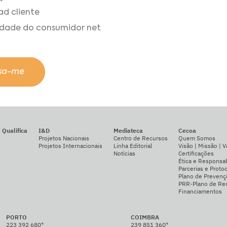
ad cliente
ilidade do consumidor net
ssa-me
Qualifica
I&D
Mediateca
Cecoa
Projetos Nacionais
Centro de Recursos
Quem Somos
Projetos Internacionais
Linha Editorial
Visão | Missão | V
Notícias
Certificações
Ética e Responsab
Parcerias e Proto
Plano de Prevenç
PRR-Plano de Rec
Financiamentos
PORTO
COIMBRA
223 392 680*
239 851 360*