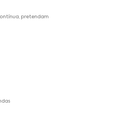
contínua, pretendam
endas