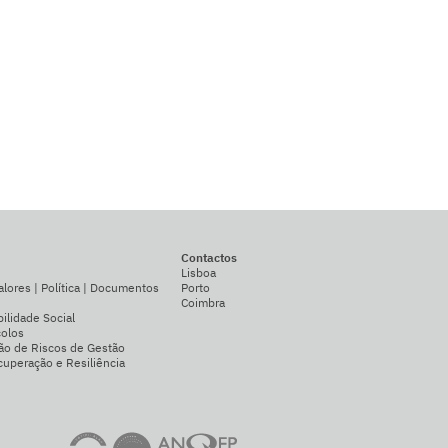
Contactos
Lisboa
alores | Política | Documentos
Porto
Coimbra
ilidade Social
colos
ão de Riscos de Gestão
uperação e Resiliência