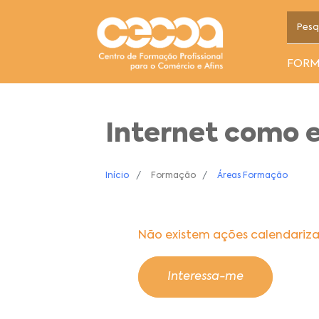
FOR
Internet como 
Início
Formação
Áreas Formação
Não existem ações calendariz
Interessa-me