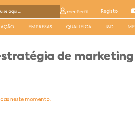
Registo
meuPerfil
MAÇÃO
EMPRESAS
QUALIFICA
I&D
ME
estratégia de marketing
adas neste momento.