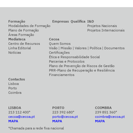
Formação
Empresas
Qualifica
I&D
Modalidades de Formação
Projetos Nacionais
Plano de Formação
Projetos Internacionais
Áreas Formação
Mediateca
Cecoa
Centro de Recursos
Quem Somos
Linha Editorial
Visão | Missão | Valores | Política | Documentos
Notícias
Certificações
Ética e Responsabilidade Social
Parcerias e Protocolos
Plano de Prevenção de Riscos de Gestão
PRR-Plano de Recuperação e Resiliência
Financiamentos
Contactos
Lisboa
Porto
Coimbra
LISBOA
PORTO
COIMBRA
213 112 400*
223 392 680*
239 851 360*
cecoa@cecoa.pt
porto@cecoa.pt
coimbra@cecoa.pt
MAPA
MAPA
MAPA
*Chamada para a rede fixa nacional