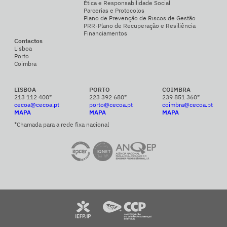
Ética e Responsabilidade Social
Parcerias e Protocolos
Plano de Prevenção de Riscos de Gestão
PRR-Plano de Recuperação e Resiliência
Financiamentos
Contactos
Lisboa
Porto
Coimbra
LISBOA
PORTO
COIMBRA
213 112 400*
223 392 680*
239 851 360*
cecoa@cecoa.pt
porto@cecoa.pt
coimbra@cecoa.pt
MAPA
MAPA
MAPA
*Chamada para a rede fixa nacional