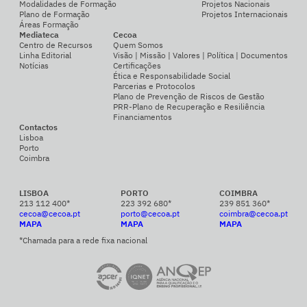
Modalidades de Formação
Projetos Nacionais
Plano de Formação
Projetos Internacionais
Áreas Formação
Mediateca
Cecoa
Centro de Recursos
Quem Somos
Linha Editorial
Visão | Missão | Valores | Política | Documentos
Notícias
Certificações
Ética e Responsabilidade Social
Parcerias e Protocolos
Plano de Prevenção de Riscos de Gestão
PRR-Plano de Recuperação e Resiliência
Financiamentos
Contactos
Lisboa
Porto
Coimbra
LISBOA
PORTO
COIMBRA
213 112 400*
223 392 680*
239 851 360*
cecoa@cecoa.pt
porto@cecoa.pt
coimbra@cecoa.pt
MAPA
MAPA
MAPA
*Chamada para a rede fixa nacional