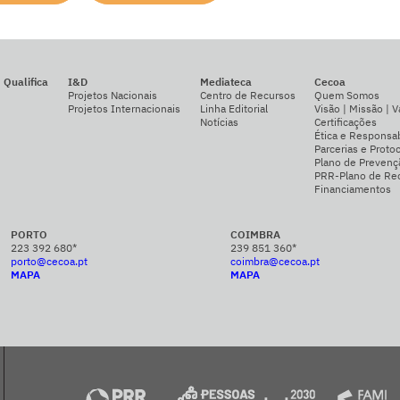
Qualifica
I&D
Mediateca
Cecoa
Projetos Nacionais
Centro de Recursos
Quem Somos
Projetos Internacionais
Linha Editorial
Visão | Missão | V
Notícias
Certificações
Ética e Responsab
Parcerias e Proto
Plano de Prevenç
PRR-Plano de Rec
Financiamentos
PORTO
COIMBRA
223 392 680*
239 851 360*
porto@cecoa.pt
coimbra@cecoa.pt
MAPA
MAPA