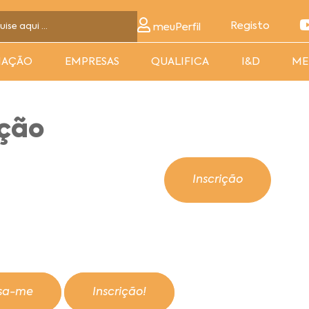
Registo
meuPerfil
MAÇÃO
EMPRESAS
QUALIFICA
I&D
ME
ação
Inscrição
ssa-me
Inscrição!