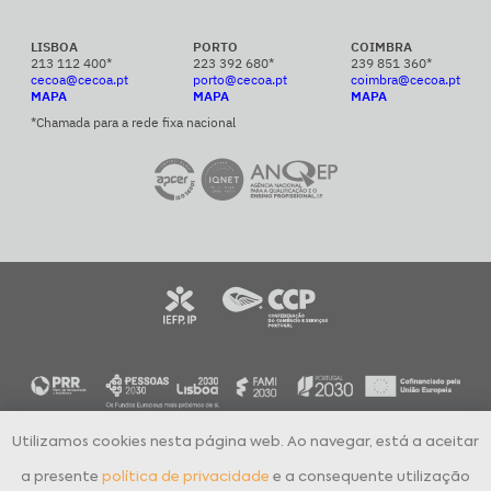
LISBOA
PORTO
COIMBRA
213 112 400*
223 392 680*
239 851 360*
cecoa@cecoa.pt
porto@cecoa.pt
coimbra@cecoa.pt
MAPA
MAPA
MAPA
*Chamada para a rede fixa nacional
Utilizamos cookies nesta página web. Ao navegar, está a aceitar
CECOA Centro de Formação Profissional para o Comércio e Afins © 2024
Todos os direitos reservados
a presente
política de privacidade
e a consequente utilização