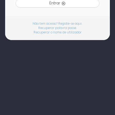
Entrar
Não tem acesso? Registe-se aqui.
Recuperar palavra passe.
Recuperar o nome de utilizador