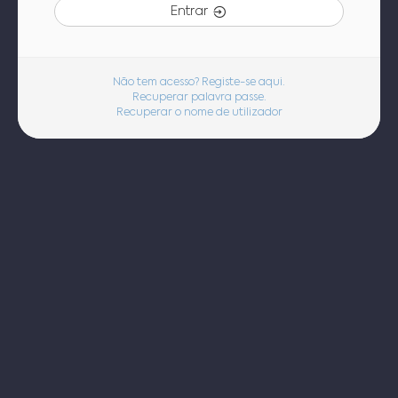
Entrar
Não tem acesso? Registe-se aqui.
Recuperar palavra passe.
Recuperar o nome de utilizador