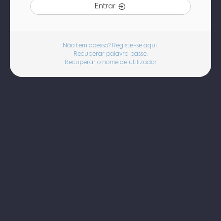
Entrar
Não tem acesso? Registe-se aqui.
Recuperar palavra passe.
Recuperar o nome de utilizador