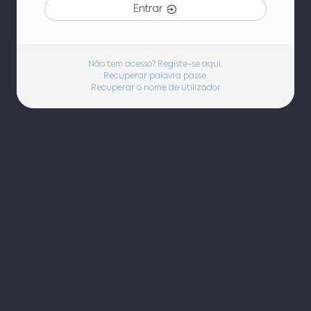
Entrar
Não tem acesso? Registe-se aqui.
Recuperar palavra passe.
Recuperar o nome de utilizador