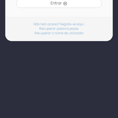
Entrar
Não tem acesso? Registe-se aqui.
Recuperar palavra passe.
Recuperar o nome de utilizador