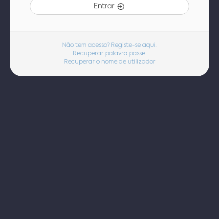
Entrar
Não tem acesso? Registe-se aqui.
Recuperar palavra passe.
Recuperar o nome de utilizador