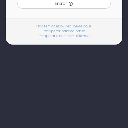
Entrar
Não tem acesso? Registe-se aqui.
Recuperar palavra passe.
Recuperar o nome de utilizador