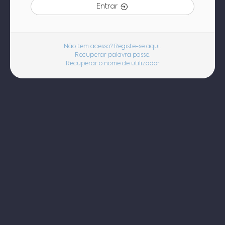
Entrar
Não tem acesso? Registe-se aqui.
Recuperar palavra passe.
Recuperar o nome de utilizador