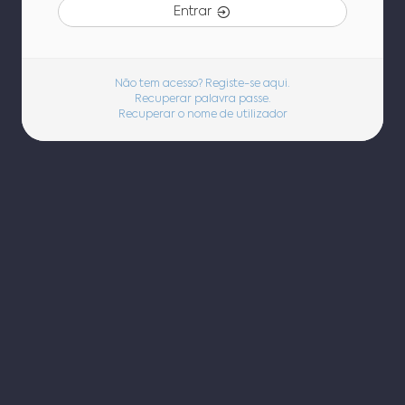
Entrar
Não tem acesso? Registe-se aqui.
Recuperar palavra passe.
Recuperar o nome de utilizador