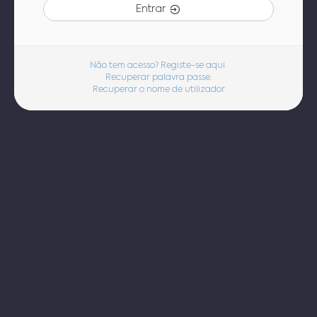
Entrar
Não tem acesso? Registe-se aqui.
Recuperar palavra passe.
Recuperar o nome de utilizador