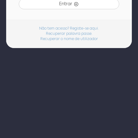
Entrar
Não tem acesso? Registe-se aqui.
Recuperar palavra passe.
Recuperar o nome de utilizador