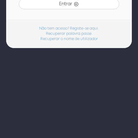
Entrar
Não tem acesso? Registe-se aqui.
Recuperar palavra passe.
Recuperar o nome de utilizador