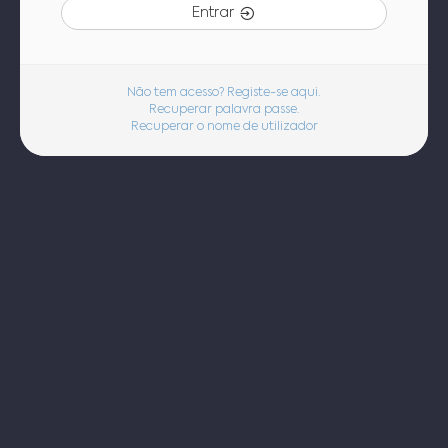
Entrar
Não tem acesso? Registe-se aqui.
Recuperar palavra passe.
Recuperar o nome de utilizador