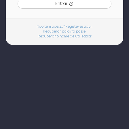
Entrar
Não tem acesso? Registe-se aqui.
Recuperar palavra passe.
Recuperar o nome de utilizador