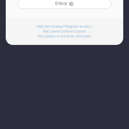
Entrar
Não tem acesso? Registe-se aqui.
Recuperar palavra passe.
Recuperar o nome de utilizador