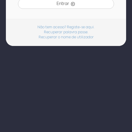
Entrar
Não tem acesso? Registe-se aqui.
Recuperar palavra passe.
Recuperar o nome de utilizador