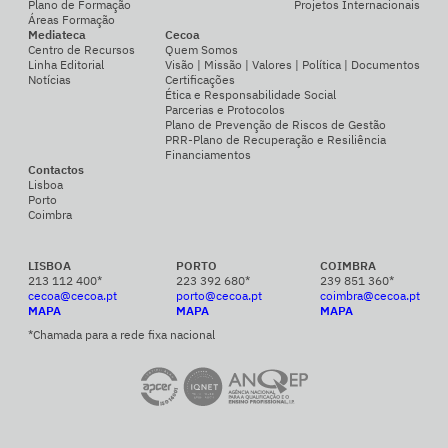
Plano de Formação
Projetos Internacionais
Áreas Formação
Mediateca
Cecoa
Centro de Recursos
Quem Somos
Linha Editorial
Visão | Missão | Valores | Política | Documentos
Notícias
Certificações
Ética e Responsabilidade Social
Parcerias e Protocolos
Plano de Prevenção de Riscos de Gestão
PRR-Plano de Recuperação e Resiliência
Financiamentos
Contactos
Lisboa
Porto
Coimbra
LISBOA
PORTO
COIMBRA
213 112 400*
223 392 680*
239 851 360*
cecoa@cecoa.pt
porto@cecoa.pt
coimbra@cecoa.pt
MAPA
MAPA
MAPA
*Chamada para a rede fixa nacional