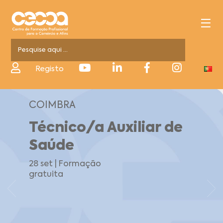
Registo
COIMBRA
Técnico/a Auxiliar de
Saúde
28 set | Formação
gratuita