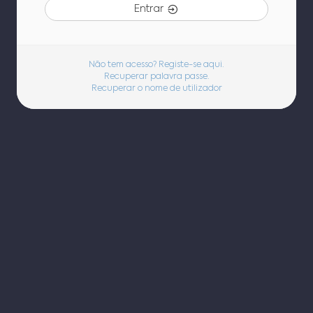
Entrar
Não tem acesso? Registe-se aqui.
Recuperar palavra passe.
Recuperar o nome de utilizador