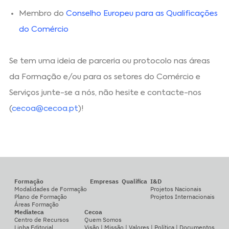
Membro do
Conselho Europeu para as Qualificações
do Comércio
Se tem uma ideia de parceria ou protocolo nas áreas
da Formação e/ou para os setores do Comércio e
Serviços junte-se a nós, não hesite e contacte-nos
(
cecoa@cecoa.pt
)!
Formação
Empresas
Qualifica
I&D
Modalidades de Formação
Projetos Nacionais
Plano de Formação
Projetos Internacionais
Áreas Formação
Mediateca
Cecoa
Centro de Recursos
Quem Somos
Linha Editorial
Visão | Missão | Valores | Política | Documentos