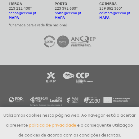
LISBOA
PORTO
COIMBRA
213 112 400*
223 392 680*
239 851 360*
cecoa@cecoa.pt
porto@cecoa.pt
coimbra@cecoa.pt
MAPA
MAPA
MAPA
*Chamada para a rede fixa nacional
Utilizamos cookies nesta página web. Ao navegar, está a aceitar
CECOA Centro de Formação Profissional para o Comércio e Afins © 2024
Todos os direitos reservados
a presente
política de privacidade
e a consequente utilização
Política de Privacidade
Livro de Reclamações Eletrónico
de cookies de acordo com as condições descritas.