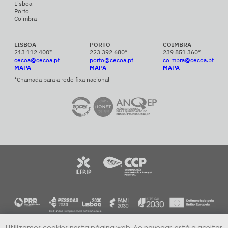
Lisboa
Porto
Coimbra
LISBOA
PORTO
COIMBRA
213 112 400*
223 392 680*
239 851 360*
cecoa@cecoa.pt
porto@cecoa.pt
coimbra@cecoa.pt
MAPA
MAPA
MAPA
*Chamada para a rede fixa nacional