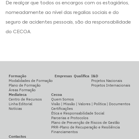
De realçar que todos os encargos com os estagiários,
nomeadamente ao nível das regalias sociais e do
seguro de acidentes pessoais, são da responsabilidade
do CECOA.
Formação
Empresas
Qualifica
I&D
Modalidades de Formação
Projetos Nacionais
Plano de Formação
Projetos Internacionais
Áreas Formação
Mediateca
Cecoa
Centro de Recursos
Quem Somos
Linha Editorial
Visão | Missão | Valores | Política | Documentos
Notícias
Certificações
Ética e Responsabilidade Social
Parcerias e Protocolos
Plano de Prevenção de Riscos de Gestão
PRR-Plano de Recuperação e Resiliência
Financiamentos
Contactos