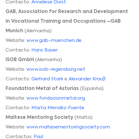
Contacto:
Anneliese Durst
GAB, Association for Research and Development
in Vocational Training and Occupations –GAB
Munich
(Alemanha)
Website:
www.gab-muenchen.de
Contacto:
Hans Bauer
ISOB GmbH
(Alemanha)
Website:
www.isob-regensburg.net
Contacto:
Gerhard Stark
e
Alexander Krauß
Foundation Metal of Asturias
(Espanha)
Website:
www.fundacionmetal.org
Contacto:
Marta Mendéz-Fuente
Maltese Mentoring Society
(Malta)
Website:
www.maltesementoringsociety.com
Contactos:
Paul