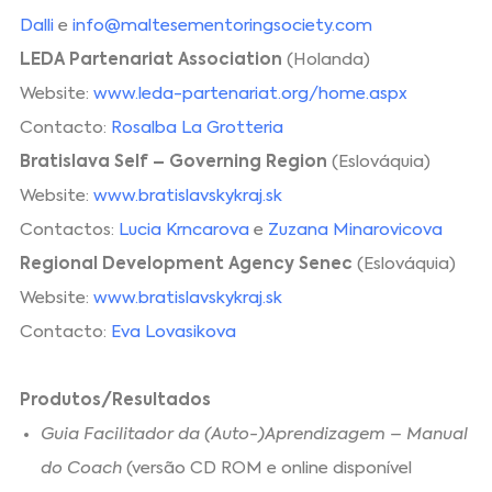
Dalli
e
info@maltesementoringsociety.com
LEDA Partenariat Association
(Holanda)
Website:
www.leda-partenariat.org/home.aspx
Contacto:
Rosalba La Grotteria
Bratislava Self – Governing Region
(Eslováquia)
Website:
www.bratislavskykraj.sk
Contactos:
Lucia Krncarova
e
Zuzana Minarovicova
Regional Development Agency Senec
(Eslováquia)
Website:
www.bratislavskykraj.sk
Contacto:
Eva Lovasikova
Produtos/Resultados
Guia Facilitador da (Auto-)Aprendizagem – Manual
do Coach
(versão CD ROM e online disponível