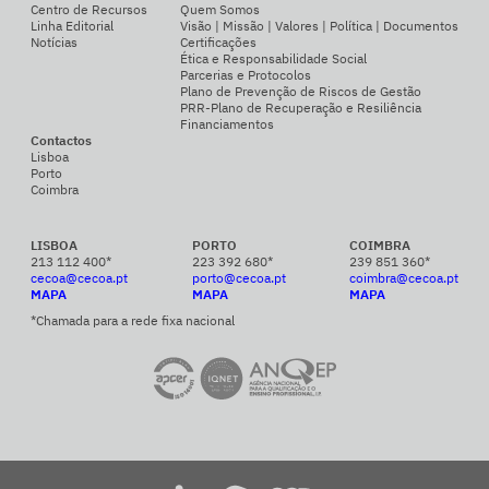
Centro de Recursos
Quem Somos
Linha Editorial
Visão | Missão | Valores | Política | Documentos
Notícias
Certificações
Ética e Responsabilidade Social
Parcerias e Protocolos
Plano de Prevenção de Riscos de Gestão
PRR-Plano de Recuperação e Resiliência
Financiamentos
Contactos
Lisboa
Porto
Coimbra
LISBOA
PORTO
COIMBRA
213 112 400*
223 392 680*
239 851 360*
cecoa@cecoa.pt
porto@cecoa.pt
coimbra@cecoa.pt
MAPA
MAPA
MAPA
*Chamada para a rede fixa nacional