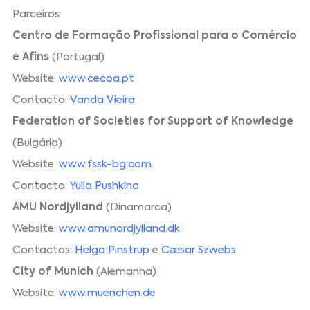
Parceiros:
Centro de Formação Profissional para o Comércio
e Afins
(Portugal)
Website:
www.cecoa.pt
Contacto:
Vanda Vieira
Federation of Societies for Support of Knowledge
(Bulgária)
Website:
www.fssk-bg.com
Contacto:
Yulia Pushkina
AMU Nordjylland
(Dinamarca)
Website:
www.amunordjylland.dk
Contactos:
Helga Pinstrup
e
Cæsar Szwebs
City of Munich
(Alemanha)
Website:
www.muenchen.de