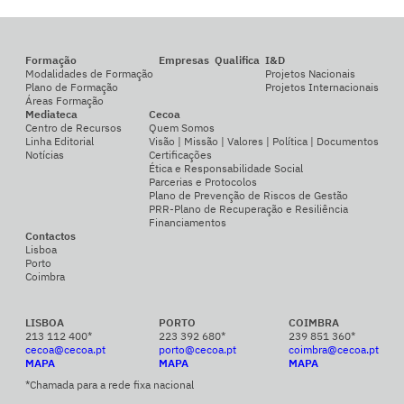
Formação
Empresas
Qualifica
I&D
Modalidades de Formação
Projetos Nacionais
Plano de Formação
Projetos Internacionais
Áreas Formação
Mediateca
Cecoa
Centro de Recursos
Quem Somos
Linha Editorial
Visão | Missão | Valores | Política | Documentos
Notícias
Certificações
Ética e Responsabilidade Social
Parcerias e Protocolos
Plano de Prevenção de Riscos de Gestão
PRR-Plano de Recuperação e Resiliência
Financiamentos
Contactos
Lisboa
Porto
Coimbra
LISBOA
PORTO
COIMBRA
213 112 400*
223 392 680*
239 851 360*
cecoa@cecoa.pt
porto@cecoa.pt
coimbra@cecoa.pt
MAPA
MAPA
MAPA
*Chamada para a rede fixa nacional