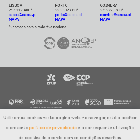
LISBOA
PORTO
COIMBRA
213 112 400*
223 392 680*
239 851 360*
cecoa@cecoa.pt
porto@cecoa.pt
coimbra@cecoa.pt
MAPA
MAPA
MAPA
*Chamada para a rede fixa nacional
Utilizamos cookies nesta página web. Ao navegar, está a aceitar
CECOA Centro de Formação Profissional para o Comércio e Afins © 2024
Todos os direitos reservados
a presente
política de privacidade
e a consequente utilização
Política de Privacidade
Livro de Reclamações Eletrónico
de cookies de acordo com as condições descritas.