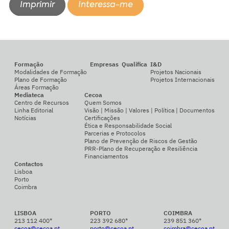
Imprimir
Interessa-me
Formação
Empresas
Qualifica
I&D
Modalidades de Formação
Projetos Nacionais
Plano de Formação
Projetos Internacionais
Áreas Formação
Mediateca
Cecoa
Centro de Recursos
Quem Somos
Linha Editorial
Visão | Missão | Valores | Política | Documentos
Notícias
Certificações
Ética e Responsabilidade Social
Parcerias e Protocolos
Plano de Prevenção de Riscos de Gestão
PRR-Plano de Recuperação e Resiliência
Financiamentos
Contactos
Lisboa
Porto
Coimbra
LISBOA
PORTO
COIMBRA
213 112 400*
223 392 680*
239 851 360*
cecoa@cecoa.pt
porto@cecoa.pt
coimbra@cecoa.pt