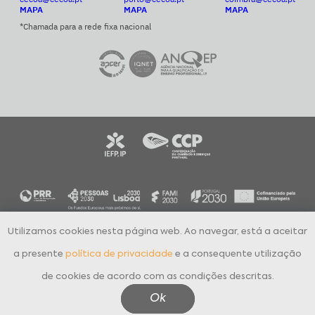
MAPA
MAPA
MAPA
*Chamada para a rede fixa nacional
Utilizamos cookies nesta página web. Ao navegar, está a aceitar
CECOA Centro de Formação Profissional para o Comércio e Afins © 2024
Todos os direitos reservados
a presente
política de privacidade
e a consequente utilização
Política de Privacidade
Livro de Reclamações Eletrónico
de cookies de acordo com as condições descritas.
Canal Denúncias Online
Aguardo Contacto
Ok