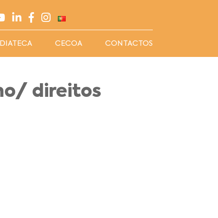
DIATECA
CECOA
CONTACTOS
ho/ direitos