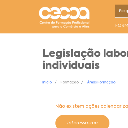
FOR
Legislação labo
individuais
Início
Formação
Áreas Formação
Não existem ações calendariz
Interessa-me