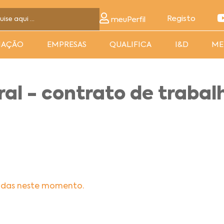
Registo
meuPerfil
MAÇÃO
EMPRESAS
QUALIFICA
I&D
ME
ral - contrato de trabal
adas neste momento.