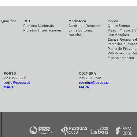
Qualifica
I&D
Mediateca
Cecoa
Projetos Nacionais
Centro de Recursos
Quem Somos
Projetos Internacionais
Linha Editorial
Visão | Missão | V
Notícias
Certificações
Ética e Responsab
Parcerias e Proto
Plano de Prevenç
PRR-Plano de Rec
Financiamentos
PORTO
COIMBRA
223 392 680*
239 851 360*
porto@cecoa.pt
coimbra@cecoa.pt
MAPA
MAPA