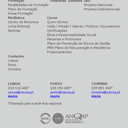
Formação
Empresas
Qualifica
I&D
Modalidades de Formação
Projetos Nacionais
Plano de Formação
Projetos Internacionais
Áreas Formação
Mediateca
Cecoa
Centro de Recursos
Quem Somos
Linha Editorial
Visão | Missão | Valores | Política | Documentos
Notícias
Certificações
Ética e Responsabilidade Social
Parcerias e Protocolos
Plano de Prevenção de Riscos de Gestão
PRR-Plano de Recuperação e Resiliência
Financiamentos
Contactos
Lisboa
Porto
Coimbra
LISBOA
PORTO
COIMBRA
213 112 400*
223 392 680*
239 851 360*
cecoa@cecoa.pt
porto@cecoa.pt
coimbra@cecoa.pt
MAPA
MAPA
MAPA
*Chamada para a rede fixa nacional