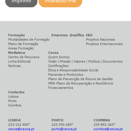
Imprimir
Interessa-me
Formação
Empresas
Qualifica
I&D
Modalidades de Formação
Projetos Nacionais
Plano de Formação
Projetos Internacionais
Áreas Formação
Mediateca
Cecoa
Centro de Recursos
Quem Somos
Linha Editorial
Visão | Missão | Valores | Política | Documentos
Notícias
Certificações
Ética e Responsabilidade Social
Parcerias e Protocolos
Plano de Prevenção de Riscos de Gestão
PRR-Plano de Recuperação e Resiliência
Financiamentos
Contactos
Lisboa
Porto
Coimbra
LISBOA
PORTO
COIMBRA
213 112 400*
223 392 680*
239 851 360*
cecoa@cecoa.pt
porto@cecoa.pt
coimbra@cecoa.pt