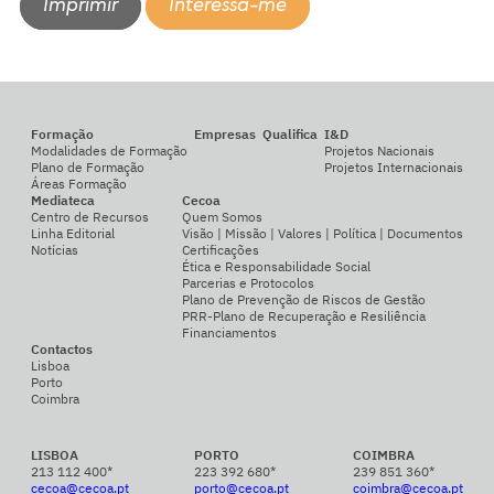
Imprimir
Interessa-me
Formação
Empresas
Qualifica
I&D
Modalidades de Formação
Projetos Nacionais
Plano de Formação
Projetos Internacionais
Áreas Formação
Mediateca
Cecoa
Centro de Recursos
Quem Somos
Linha Editorial
Visão | Missão | Valores | Política | Documentos
Notícias
Certificações
Ética e Responsabilidade Social
Parcerias e Protocolos
Plano de Prevenção de Riscos de Gestão
PRR-Plano de Recuperação e Resiliência
Financiamentos
Contactos
Lisboa
Porto
Coimbra
LISBOA
PORTO
COIMBRA
213 112 400*
223 392 680*
239 851 360*
cecoa@cecoa.pt
porto@cecoa.pt
coimbra@cecoa.pt