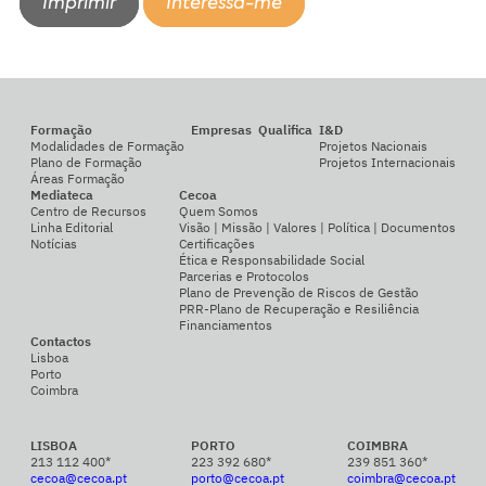
Imprimir
Interessa-me
Formação
Empresas
Qualifica
I&D
Modalidades de Formação
Projetos Nacionais
Plano de Formação
Projetos Internacionais
Áreas Formação
Mediateca
Cecoa
Centro de Recursos
Quem Somos
Linha Editorial
Visão | Missão | Valores | Política | Documentos
Notícias
Certificações
Ética e Responsabilidade Social
Parcerias e Protocolos
Plano de Prevenção de Riscos de Gestão
PRR-Plano de Recuperação e Resiliência
Financiamentos
Contactos
Lisboa
Porto
Coimbra
LISBOA
PORTO
COIMBRA
213 112 400*
223 392 680*
239 851 360*
cecoa@cecoa.pt
porto@cecoa.pt
coimbra@cecoa.pt