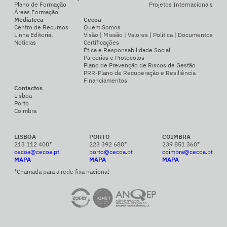
Plano de Formação
Projetos Internacionais
Áreas Formação
Mediateca
Cecoa
Centro de Recursos
Quem Somos
Linha Editorial
Visão | Missão | Valores | Política | Documentos
Notícias
Certificações
Ética e Responsabilidade Social
Parcerias e Protocolos
Plano de Prevenção de Riscos de Gestão
PRR-Plano de Recuperação e Resiliência
Financiamentos
Contactos
Lisboa
Porto
Coimbra
LISBOA
PORTO
COIMBRA
213 112 400*
223 392 680*
239 851 360*
cecoa@cecoa.pt
porto@cecoa.pt
coimbra@cecoa.pt
MAPA
MAPA
MAPA
*Chamada para a rede fixa nacional