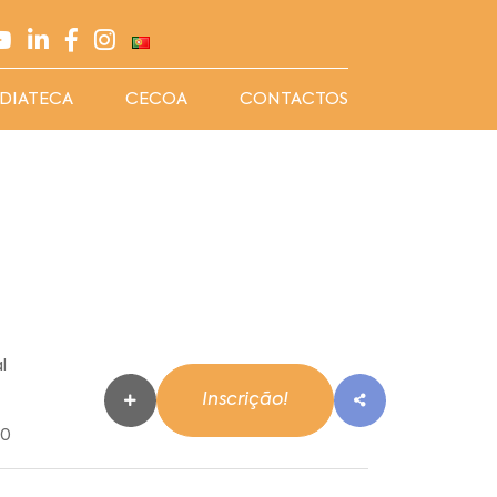
DIATECA
CECOA
CONTACTOS
l
Inscrição!
00