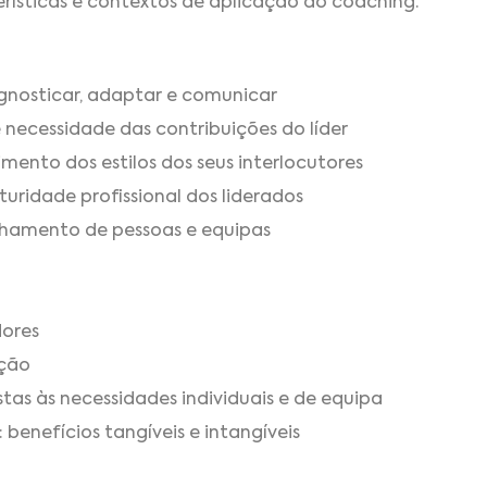
terísticas e contextos de aplicação do coaching.
agnosticar, adaptar e comunicar
necessidade das contribuições do líder
imento dos estilos dos seus interlocutores
uridade profissional dos liderados
hamento de pessoas e equipas
dores
ação
tas às necessidades individuais e de equipa
enefícios tangíveis e intangíveis