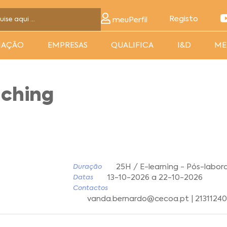
Registo
meuPerfil
MAÇÃO
EMPRESAS
QUALIFICA
I&D
ME
aching
25H / E-learning - Pós-labora
Duração
13-10-2026 a 22-10-2026
Datas
Contactos
vanda.bernardo@cecoa.pt | 2131124