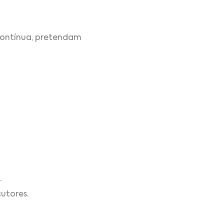
contínua, pretendam
.
cutores.