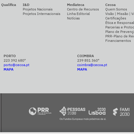
Qualifica
I&D
Mediateca
Cecoa
Projetos Nacionais
Centro de Recursos
Quem Somos
Projetos Internacionais
Linha Editorial
Visão | Missão | V
Notícias
Certificações
Ética e Responsab
Parcerias e Proto
Plano de Prevenç
PRR-Plano de Rec
Financiamentos
PORTO
COIMBRA
223 392 680*
239 851 360*
porto@cecoa.pt
coimbra@cecoa.pt
MAPA
MAPA