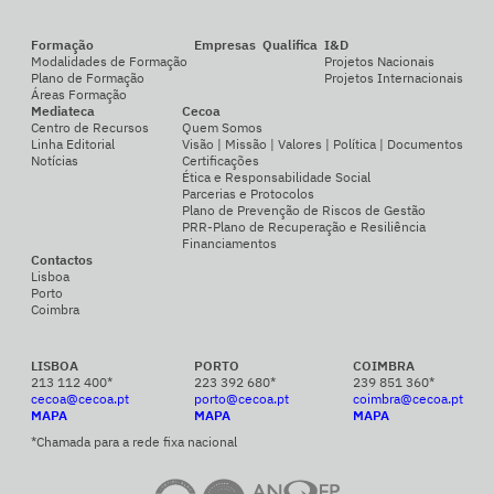
Formação
Empresas
Qualifica
I&D
Modalidades de Formação
Projetos Nacionais
Plano de Formação
Projetos Internacionais
Áreas Formação
Mediateca
Cecoa
Centro de Recursos
Quem Somos
Linha Editorial
Visão | Missão | Valores | Política | Documentos
Notícias
Certificações
Ética e Responsabilidade Social
Parcerias e Protocolos
Plano de Prevenção de Riscos de Gestão
PRR-Plano de Recuperação e Resiliência
Financiamentos
Contactos
Lisboa
Porto
Coimbra
LISBOA
PORTO
COIMBRA
213 112 400*
223 392 680*
239 851 360*
cecoa@cecoa.pt
porto@cecoa.pt
coimbra@cecoa.pt
MAPA
MAPA
MAPA
*Chamada para a rede fixa nacional