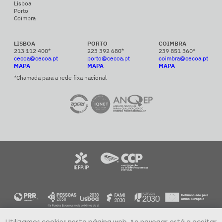
Lisboa
Porto
Coimbra
LISBOA
PORTO
COIMBRA
213 112 400*
223 392 680*
239 851 360*
cecoa@cecoa.pt
porto@cecoa.pt
coimbra@cecoa.pt
MAPA
MAPA
MAPA
*Chamada para a rede fixa nacional