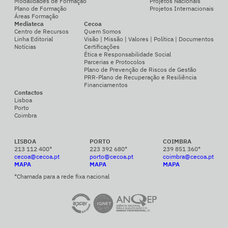
Modalidades de Formação
Projetos Nacionais
Plano de Formação
Projetos Internacionais
Áreas Formação
Mediateca
Cecoa
Centro de Recursos
Quem Somos
Linha Editorial
Visão | Missão | Valores | Política | Documentos
Notícias
Certificações
Ética e Responsabilidade Social
Parcerias e Protocolos
Plano de Prevenção de Riscos de Gestão
PRR-Plano de Recuperação e Resiliência
Financiamentos
Contactos
Lisboa
Porto
Coimbra
LISBOA
PORTO
COIMBRA
213 112 400*
223 392 680*
239 851 360*
cecoa@cecoa.pt
porto@cecoa.pt
coimbra@cecoa.pt
MAPA
MAPA
MAPA
*Chamada para a rede fixa nacional