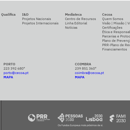
Qualifica
I&D
Mediateca
Cecoa
Projetos Nacionais
Centro de Recursos
Quem Somos
Projetos Internacionais
Linha Editorial
Visão | Missão | V
Notícias
Certificações
Ética e Responsab
Parcerias e Proto
Plano de Prevenç
PRR-Plano de Rec
Financiamentos
PORTO
COIMBRA
223 392 680*
239 851 360*
porto@cecoa.pt
coimbra@cecoa.pt
MAPA
MAPA