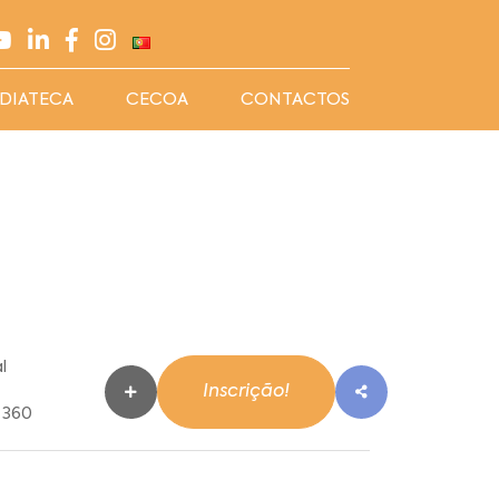
DIATECA
CECOA
CONTACTOS
l
Inscrição!
 360