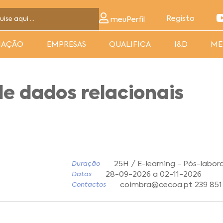
Registo
meuPerfil
MAÇÃO
EMPRESAS
QUALIFICA
I&D
ME
e dados relacionais
25H / E-learning - Pós-labora
Duração
28-09-2026 a 02-11-2026
Datas
coimbra@cecoa.pt 239 851
Contactos