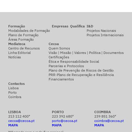
Formação
Empresas
Qualifica
I&D
Modalidades de Formação
Projetos Nacionais
Plano de Formação
Projetos Internacionais
Áreas Formação
Mediateca
Cecoa
Centro de Recursos
Quem Somos
Linha Editorial
Visão | Missão | Valores | Política | Documentos
Notícias
Certificações
Ética e Responsabilidade Social
Parcerias e Protocolos
Plano de Prevenção de Riscos de Gestão
PRR-Plano de Recuperação e Resiliência
Financiamentos
Contactos
Lisboa
Porto
Coimbra
LISBOA
PORTO
COIMBRA
213 112 400*
223 392 680*
239 851 360*
cecoa@cecoa.pt
porto@cecoa.pt
coimbra@cecoa.pt
MAPA
MAPA
MAPA