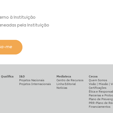
rno à Instituição
aneadas pela Instituição
ssa-me
Qualifica
I&D
Mediateca
Cecoa
Projetos Nacionais
Centro de Recursos
Quem Somos
Projetos Internacionais
Linha Editorial
Visão | Missão | V
Notícias
Certificações
Ética e Responsab
Parcerias e Proto
Plano de Prevenç
PRR-Plano de Rec
Financiamentos