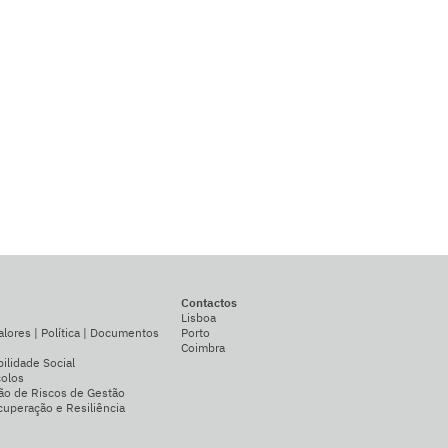
Contactos
Lisboa
alores | Política | Documentos
Porto
Coimbra
ilidade Social
colos
ão de Riscos de Gestão
uperação e Resiliência