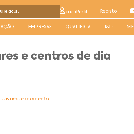
Registo
meuPerfil
MAÇÃO
EMPRESAS
QUALIFICA
I&D
ME
es e centros de dia
adas neste momento.