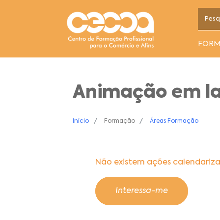
FOR
Animação em lar
Início
Formação
Áreas Formação
Não existem ações calendariz
Interessa-me