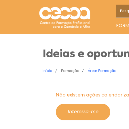
FOR
Ideias e oportu
Início
Formação
Áreas Formação
Não existem ações calendariz
Interessa-me