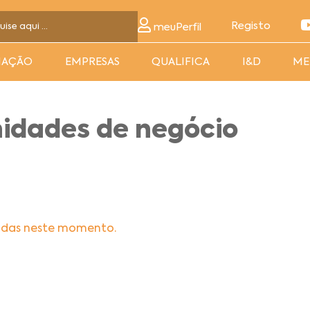
Registo
meuPerfil
MAÇÃO
EMPRESAS
QUALIFICA
I&D
ME
nidades de negócio
adas neste momento.