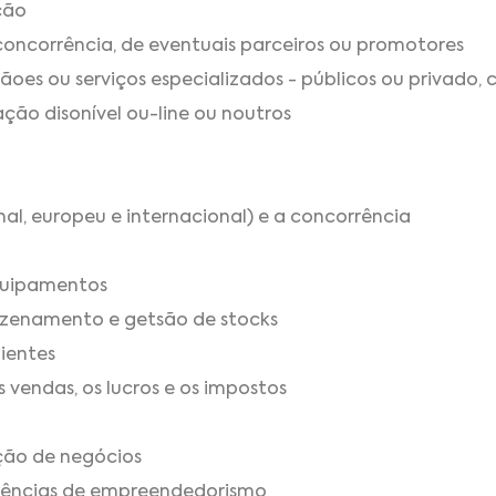
ção
a concorrência, de eventuais parceiros ou promotores
çãoes ou serviços especializados - públicos ou privado,
ção disonível ou-line ou noutros
al, europeu e internacional) e a concorrência
equipamentos
amzenamento e getsão de stocks
ientes
s vendas, os lucros e os impostos
ação de negócios
iências de empreendedorismo