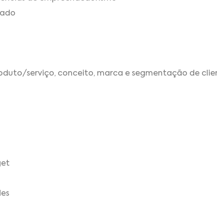
cado
oduto/serviço, conceito, marca e segmentação de clie
get
des