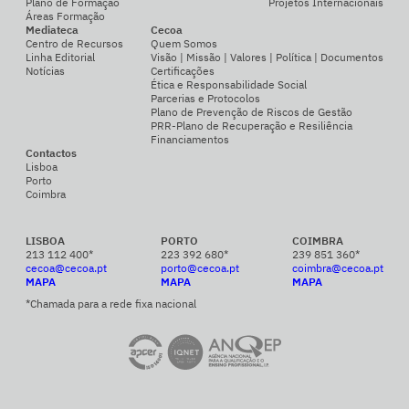
Plano de Formação
Projetos Internacionais
Áreas Formação
Mediateca
Cecoa
Centro de Recursos
Quem Somos
Linha Editorial
Visão | Missão | Valores | Política | Documentos
Notícias
Certificações
Ética e Responsabilidade Social
Parcerias e Protocolos
Plano de Prevenção de Riscos de Gestão
PRR-Plano de Recuperação e Resiliência
Financiamentos
Contactos
Lisboa
Porto
Coimbra
LISBOA
PORTO
COIMBRA
213 112 400*
223 392 680*
239 851 360*
cecoa@cecoa.pt
porto@cecoa.pt
coimbra@cecoa.pt
MAPA
MAPA
MAPA
*Chamada para a rede fixa nacional