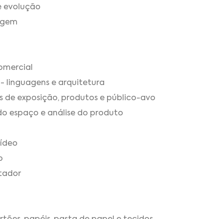
e evolução
agem
omercial
- linguagens e arquitetura
s de exposição, produtos e público-avo
 do espaço e análise do produto
vídeo
o
tador