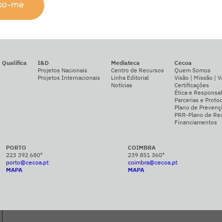
ssa-me
Qualifica
I&D
Mediateca
Cecoa
Projetos Nacionais
Centro de Recursos
Quem Somos
Projetos Internacionais
Linha Editorial
Visão | Missão | V
Notícias
Certificações
Ética e Responsab
Parcerias e Proto
Plano de Prevenç
PRR-Plano de Rec
Financiamentos
PORTO
COIMBRA
223 392 680*
239 851 360*
porto@cecoa.pt
coimbra@cecoa.pt
MAPA
MAPA