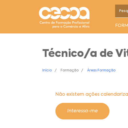
FOR
Técnico/a de Vi
Início
Formação
Áreas Formação
Não existem ações calendariz
Interessa-me