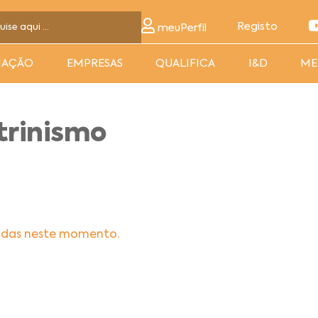
Registo
meuPerfil
MAÇÃO
EMPRESAS
QUALIFICA
I&D
ME
trinismo
adas neste momento.