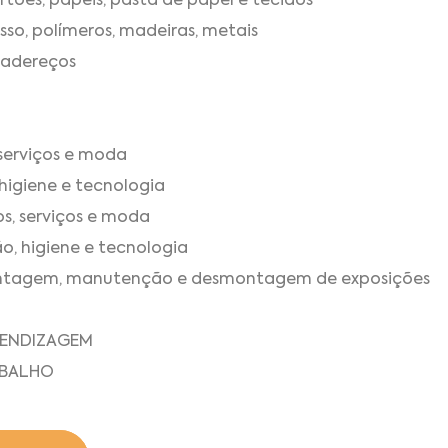
rtões, papéis, pasta de papel e tecidos
sso, polímeros, madeiras, metais
 adereços
 serviços e moda
 higiene e tecnologia
os, serviços e moda
o, higiene e tecnologia
 montagem, manutenção e desmontagem de exposições
RENDIZAGEM
ABALHO