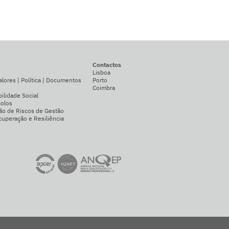
Contactos
Lisboa
alores | Política | Documentos
Porto
Coimbra
ilidade Social
colos
ão de Riscos de Gestão
uperação e Resiliência