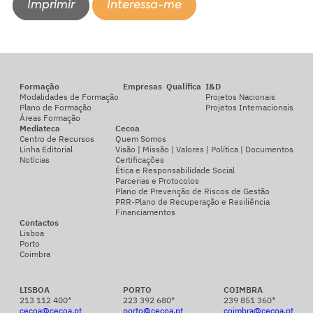
Imprimir
Interessa-me
Formação
Empresas
Qualifica
I&D
Modalidades de Formação
Projetos Nacionais
Plano de Formação
Projetos Internacionais
Áreas Formação
Mediateca
Cecoa
Centro de Recursos
Quem Somos
Linha Editorial
Visão | Missão | Valores | Política | Documentos
Notícias
Certificações
Ética e Responsabilidade Social
Parcerias e Protocolos
Plano de Prevenção de Riscos de Gestão
PRR-Plano de Recuperação e Resiliência
Financiamentos
Contactos
Lisboa
Porto
Coimbra
LISBOA
PORTO
COIMBRA
213 112 400*
223 392 680*
239 851 360*
cecoa@cecoa.pt
porto@cecoa.pt
coimbra@cecoa.pt